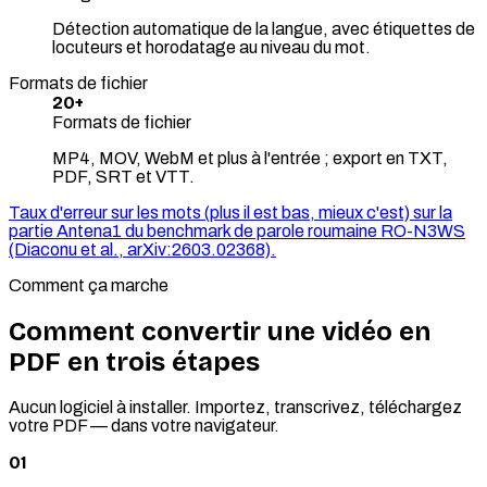
Détection automatique de la langue, avec étiquettes de
locuteurs et horodatage au niveau du mot.
Formats de fichier
20+
Formats de fichier
MP4, MOV, WebM et plus à l'entrée ; export en TXT,
PDF, SRT et VTT.
Taux d'erreur sur les mots (plus il est bas, mieux c'est) sur la
partie Antena1 du benchmark de parole roumaine RO-N3WS
(Diaconu et al., arXiv:2603.02368).
Comment ça marche
Comment convertir une vidéo en
PDF en trois étapes
Aucun logiciel à installer. Importez, transcrivez, téléchargez
votre PDF — dans votre navigateur.
01