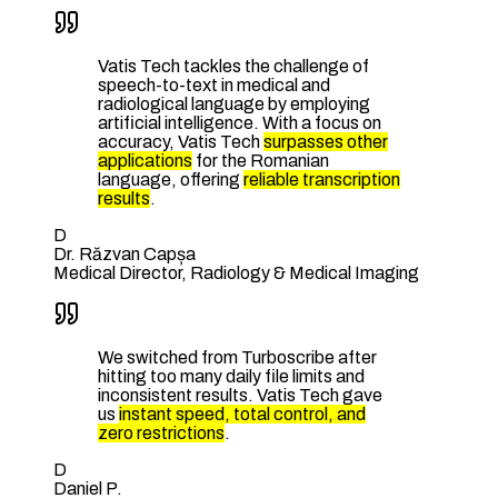
Vatis Tech tackles the challenge of
speech-to-text in medical and
radiological language by employing
artificial intelligence. With a focus on
accuracy, Vatis Tech
surpasses other
applications
for the Romanian
language, offering
reliable transcription
results
.
D
Dr. Răzvan Capșa
Medical Director, Radiology & Medical Imaging
We switched from Turboscribe after
hitting too many daily file limits and
inconsistent results. Vatis Tech gave
us
instant speed, total control, and
zero restrictions
.
D
Daniel P.