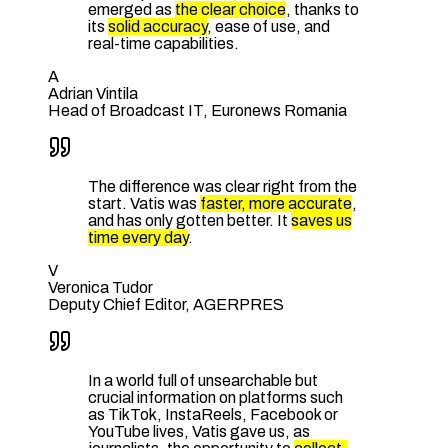
emerged as
the clear choice
, thanks to
its
solid accuracy
, ease of use, and
real-time capabilities.
A
Adrian Vintila
Head of Broadcast IT, Euronews Romania
The difference was clear right from the
start. Vatis was
faster, more accurate
,
and has only gotten better. It
saves us
time every day
.
V
Veronica Tudor
Deputy Chief Editor, AGERPRES
In a world full of unsearchable but
crucial information on platforms such
as TikTok, InstaReels, Facebook or
YouTube lives, Vatis gave us, as