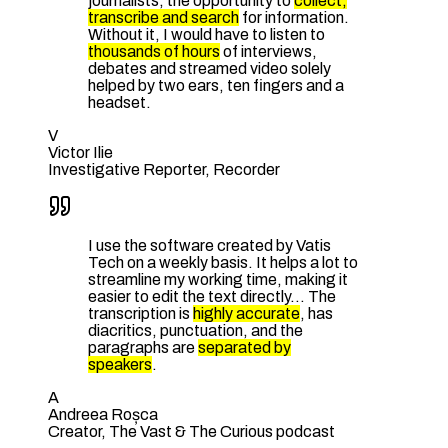
journalists, the opportunity to
collect,
transcribe and search
for information.
Without it, I would have to listen to
thousands of hours
of interviews,
debates and streamed video solely
helped by two ears, ten fingers and a
headset.
V
Victor Ilie
Investigative Reporter, Recorder
I use the software created by Vatis
Tech on a weekly basis. It helps a lot to
streamline my working time, making it
easier to edit the text directly… The
transcription is
highly accurate
, has
diacritics, punctuation, and the
paragraphs are
separated by
speakers
.
A
Andreea Roșca
Creator, The Vast & The Curious podcast