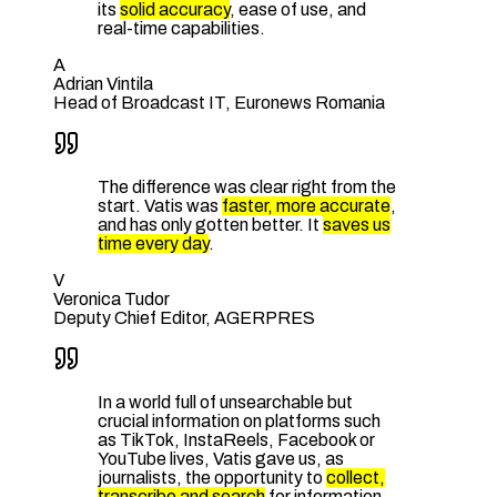
its
solid accuracy
, ease of use, and
real-time capabilities.
A
Adrian Vintila
Head of Broadcast IT, Euronews Romania
The difference was clear right from the
start. Vatis was
faster, more accurate
,
and has only gotten better. It
saves us
time every day
.
V
Veronica Tudor
Deputy Chief Editor, AGERPRES
In a world full of unsearchable but
crucial information on platforms such
as TikTok, InstaReels, Facebook or
YouTube lives, Vatis gave us, as
journalists, the opportunity to
collect,
transcribe and search
for information.