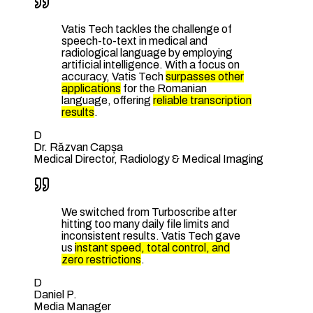
Vatis Tech tackles the challenge of
speech-to-text in medical and
radiological language by employing
artificial intelligence. With a focus on
accuracy, Vatis Tech
surpasses other
applications
for the Romanian
language, offering
reliable transcription
results
.
D
Dr. Răzvan Capșa
Medical Director, Radiology & Medical Imaging
We switched from Turboscribe after
hitting too many daily file limits and
inconsistent results. Vatis Tech gave
us
instant speed, total control, and
zero restrictions
.
D
Daniel P.
Media Manager