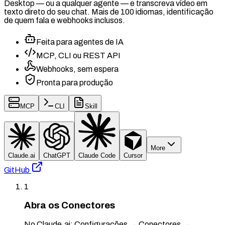
Desktop — ou a qualquer agente — e transcreva vídeo em
texto direto do seu chat. Mais de 100 idiomas, identificação
de quem fala e webhooks inclusos.
Feita para agentes de IA
MCP, CLI ou REST API
Webhooks, sem espera
Pronta para produção
MCP
CLI
Skill
More
Claude.ai
ChatGPT
Claude Code
Cursor
GitHub
1
Abra os Conectores
No Claude.ai: Configurações → Conectores →