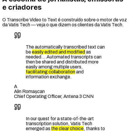
e criadores
O Transcribe Video to Text é construído sobre o motor de voz
da Vatis Tech — veja o que dizem os clientes da Vatis Tech.
The automatically transcribed text can
be
easily edited and modified
as
needed… Automated transcripts can
then be shared and distributed more
easily among multiple users,
facilitating collaboration
and
information exchange.
A
Alin Romașcan
Chief Operating Officer, Antena 3 CNN
In our quest for a state-of-the-art
transcription solution, Vatis Tech
emerged as
the clear choice
, thanks to