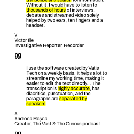
Without it, I would have to listen to
thousands of hours
of interviews,
debates and streamed video solely
helped by two ears, ten fingers and a
headset.
V
Victor Ilie
Investigative Reporter, Recorder
I use the software created by Vatis
Tech on a weekly basis. It helps a lot to
streamline my working time, making it
easier to edit the text directly… The
transcription is
highly accurate
, has
diacritics, punctuation, and the
paragraphs are
separated by
speakers
.
A
Andreea Roșca
Creator, The Vast & The Curious podcast